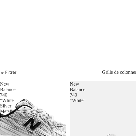
Filtrer
Grille de colonne
New
New
Balance
Balance
740
740
"White
"White"
Silver
Metallic
black"